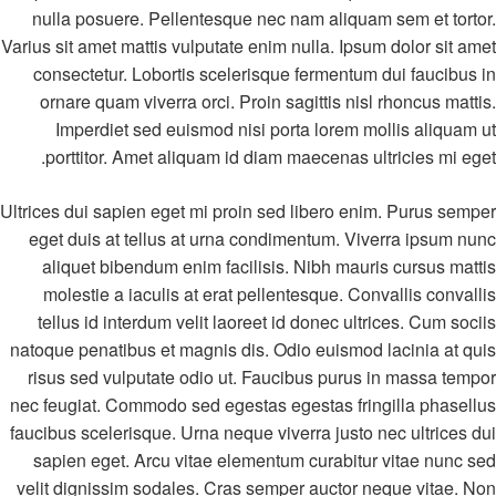
nulla posuere. Pellentesque nec nam aliquam sem et tortor.
Varius sit amet mattis vulputate enim nulla. Ipsum dolor sit amet
consectetur. Lobortis scelerisque fermentum dui faucibus in
ornare quam viverra orci. Proin sagittis nisl rhoncus mattis.
Imperdiet sed euismod nisi porta lorem mollis aliquam ut
porttitor. Amet aliquam id diam maecenas ultricies mi eget.
Ultrices dui sapien eget mi proin sed libero enim. Purus semper
eget duis at tellus at urna condimentum. Viverra ipsum nunc
aliquet bibendum enim facilisis. Nibh mauris cursus mattis
molestie a iaculis at erat pellentesque. Convallis convallis
tellus id interdum velit laoreet id donec ultrices. Cum sociis
natoque penatibus et magnis dis. Odio euismod lacinia at quis
risus sed vulputate odio ut. Faucibus purus in massa tempor
nec feugiat. Commodo sed egestas egestas fringilla phasellus
faucibus scelerisque. Urna neque viverra justo nec ultrices dui
sapien eget. Arcu vitae elementum curabitur vitae nunc sed
velit dignissim sodales. Cras semper auctor neque vitae. Non