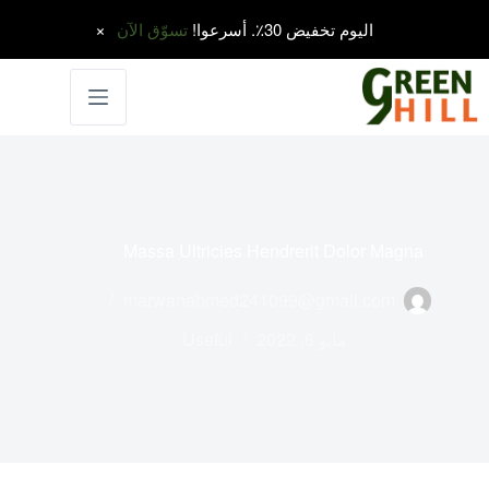
اليوم تخفيض 30٪. أسرعوا!
تسوّق الآن
لتجاوز
لى
لمحتوى
Massa Ultricies Hendrerit Dolor Magna
marwanahmed241099@gmail.com
مايو 6, 2022
Useful