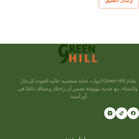
إرسال التعليق
تقدّم Green Hill أدوات عناية شخصية عالية الجودة للرجال
والنساء، مع خدمة موثوقة تضمن أن راحتك وجمالك دائمًا في
أيدٍ أمينة.
روابط مفيدة