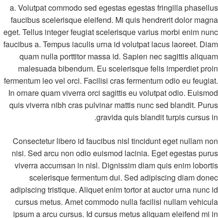
a. Volutpat commodo sed egestas egestas fringilla phasellus
faucibus scelerisque eleifend. Mi quis hendrerit dolor magna
eget. Tellus integer feugiat scelerisque varius morbi enim nunc
faucibus a. Tempus iaculis urna id volutpat lacus laoreet. Diam
quam nulla porttitor massa id. Sapien nec sagittis aliquam
malesuada bibendum. Eu scelerisque felis imperdiet proin
fermentum leo vel orci. Facilisi cras fermentum odio eu feugiat.
In ornare quam viverra orci sagittis eu volutpat odio. Euismod
quis viverra nibh cras pulvinar mattis nunc sed blandit. Purus
gravida quis blandit turpis cursus in.
Consectetur libero id faucibus nisl tincidunt eget nullam non
nisi. Sed arcu non odio euismod lacinia. Eget egestas purus
viverra accumsan in nisl. Dignissim diam quis enim lobortis
scelerisque fermentum dui. Sed adipiscing diam donec
adipiscing tristique. Aliquet enim tortor at auctor urna nunc id
cursus metus. Amet commodo nulla facilisi nullam vehicula
ipsum a arcu cursus. Id cursus metus aliquam eleifend mi in