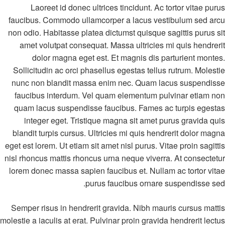
Laoreet id donec ultrices tincidunt. Ac tortor vitae purus
faucibus. Commodo ullamcorper a lacus vestibulum sed arcu
non odio. Habitasse platea dictumst quisque sagittis purus sit
amet volutpat consequat. Massa ultricies mi quis hendrerit
dolor magna eget est. Et magnis dis parturient montes.
Sollicitudin ac orci phasellus egestas tellus rutrum. Molestie
nunc non blandit massa enim nec. Quam lacus suspendisse
faucibus interdum. Vel quam elementum pulvinar etiam non
quam lacus suspendisse faucibus. Fames ac turpis egestas
integer eget. Tristique magna sit amet purus gravida quis
blandit turpis cursus. Ultricies mi quis hendrerit dolor magna
eget est lorem. Ut etiam sit amet nisl purus. Vitae proin sagittis
nisl rhoncus mattis rhoncus urna neque viverra. At consectetur
lorem donec massa sapien faucibus et. Nullam ac tortor vitae
purus faucibus ornare suspendisse sed.
Semper risus in hendrerit gravida. Nibh mauris cursus mattis
molestie a iaculis at erat. Pulvinar proin gravida hendrerit lectus