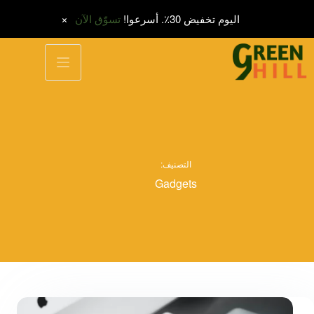
اليوم تخفيض 30٪. أسرعوا!
تسوّق الآن
لتجاوز
لى
لمحتوى
التصنيف:
Gadgets