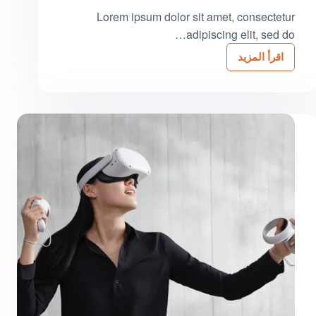
Lorem ipsum dolor sit amet, consectetur
adipiscing elit, sed do…
اقرأ المزيد
Urnaneque
Viverra
Justo
Ultrices
Sapieneget