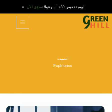
اليوم تخفيض 30٪. أسرعوا!
تسوّق الآن
لتجاوز
لى
لمحتوى
التصنيف:
Expirience