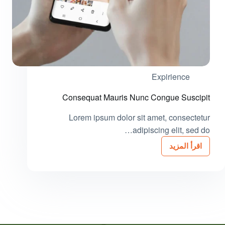
Expirience
Consequat Mauris Nunc Congue Suscipit
Lorem ipsum dolor sit amet, consectetur
adipiscing elit, sed do…
اقرأ المزيد
Consequat
Mauris
Nunc
Congue
Suscipit