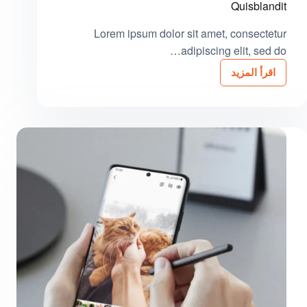
Quisblandit
Lorem ipsum dolor sit amet, consectetur
adipiscing elit, sed do…
اقرأ المزيد
Tristique
Magna
Amet
Purus
Gravida
Quisblandit