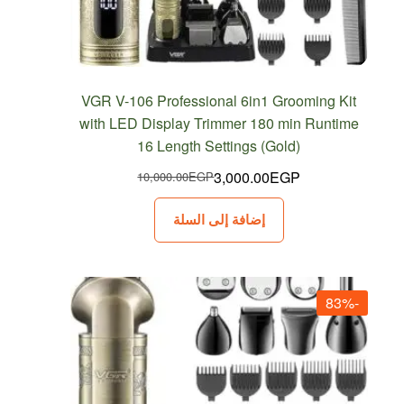
VGR V-106 Professional 6in1 Grooming Kit
with LED Display Trimmer 180 min Runtime
16 Length Settings (Gold)
3,000.00
EGP
10,000.00
EGP
السعر
السعر
الحالي
الأصلي
إضافة إلى السلة
هو:
هو:
10,000.00EGP.
3,000.00EGP.
-83%