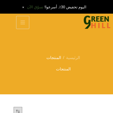
اليوم تخفيض 30٪. أسرعوا!
تسوّق الآن
لتجاوز
لى
لمحتوى
الرئيسية
/
المنتجات
المنتجات