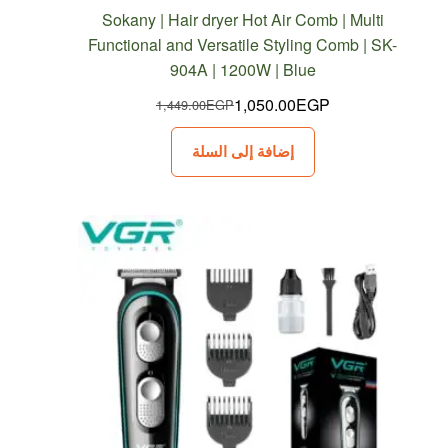
Sokany | Hair dryer Hot Air Comb | Multi
Functional and Versatile Styling Comb | SK-
904A | 1200W | Blue
1,050.00
EGP
1,449.00
EGP
السعر
السعر
الحالي
الأصلي
إضافة إلى السلة
هو:
هو:
1,449.00EGP.
1,050.00EGP.